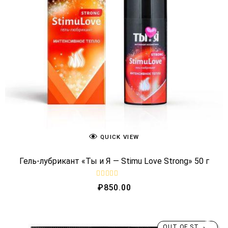
QUICK VIEW
Гель-лубрикант «Ты и Я — Stimu Love Strong» 50 г
R
₽
850.00
a
t
e
d
0
o
OUT OF STOCK