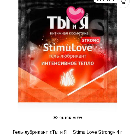
u
t
o
f
5
QUICK VIEW
Гель-лубрикант «Ты и Я — Stimu Love Strong» 4 г