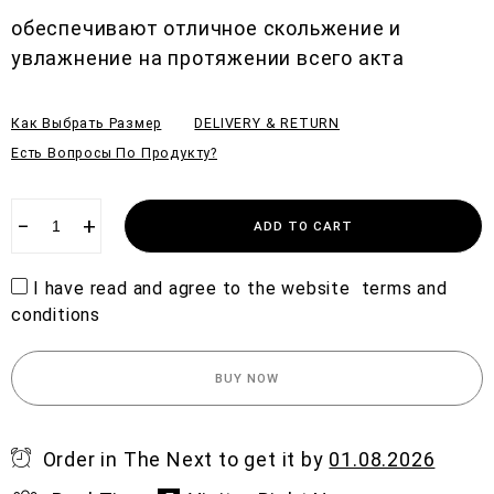
o
обеспечивают отличное скольжение и
u
t
увлажнение на протяжении всего акта
o
f
5
Как Выбрать Размер
DELIVERY & RETURN
Есть Вопросы По Продукту?
−
+
ADD TO CART
I have read and agree to the website
terms and
conditions
BUY NOW
Order in The Next
to get it by
01.08.2026