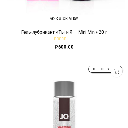
QUICK VIEW
Гель-лубрикант «Ты и Я — Mini Mini» 20 г
R
₽
600.00
a
t
e
d
0
o
OUT OF STOCK
u
t
o
f
5