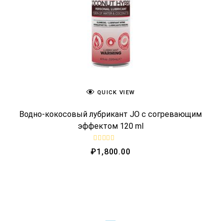
QUICK VIEW
Водно-кокосовый лубрикант JO с согревающим
эффектом 120 ml
R
₽
1,800.00
a
t
e
d
0
o
u
t
o
f