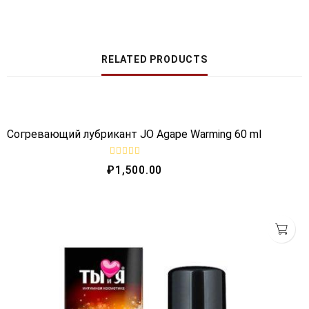
RELATED PRODUCTS
QUICK VIEW
OUT OF STOCK
Согревающий лубрикант JO Agape Warming 60 ml
R
₽
1,500.00
a
t
e
d
0
o
u
t
o
f
5