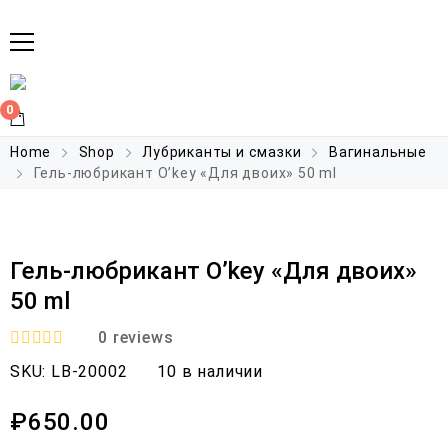
0
Home
Shop
Лубриканты и смазки
Вагинальные
Гель-любрикант O’key «Для двоих» 50 ml
Гель-любрикант O’key «Для двоих»
50 ml
0
reviews
R
SKU:
LB-20002
10 в наличии
a
t
e
₽
650.00
d
0