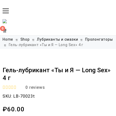
0
Home
Shop
Лубриканты и смазки
Пролонгаторы
Гель-лубрикант «Ты и Я — Long Sex» 4 г
Гель-лубрикант «Ты и Я — Long Sex»
4 г
0
reviews
R
SKU:
LB-70023t
a
t
e
₽
60.00
d
0