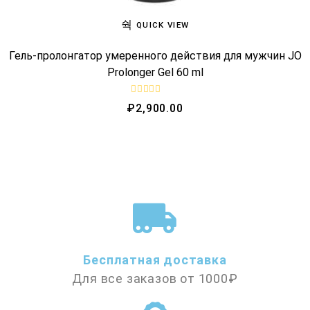
QUICK VIEW
Гель-пролонгатор умеренного действия для мужчин JO
Prolonger Gel 60 ml
R
₽
2,900.00
a
t
e
d
0
o
u
t
o
f
5
Бесплатная доставка
Для все заказов от 1000₽