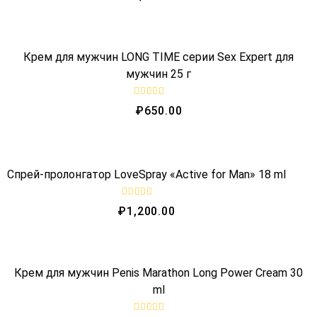
t
e
QUICK VIEW
d
0
o
Крем для мужчин LONG TIME серии Sex Expert для
u
t
мужчин 25 г
o
f
5
R
₽
650.00
a
t
e
QUICK VIEW
d
0
o
Спрей-пролонгатор LoveSpray «Active for Man» 18 ml
u
t
o
f
R
₽
1,200.00
5
a
t
e
QUICK VIEW
d
0
o
OUT OF STOCK
Крем для мужчин Penis Marathon Long Power Cream 30
u
t
ml
o
f
5