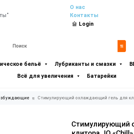
О нас
ты"
Контакты
Login
ическое бельё
Лубриканты и смазки
B
Всё для увеличения
Батарейки
озбуждающие
Стимулирующий охлаждающий гель для клит
Стимулирующий 
клитора JO «Chill»