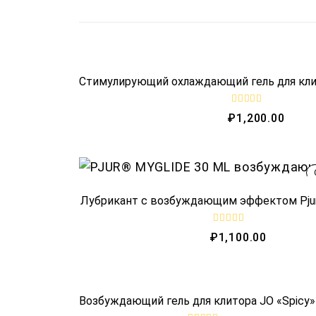
Стимулирующий охлаждающий гель для клито
R
₽
1,200.00
a
t
e
d
0
o
u
t
o
Лубрикант с возбуждающим эффектом Pjur 
f
5
R
₽
1,100.00
a
t
e
d
0
o
OUT OF ST
Возбуждающий гель для клитора JO «Spicy»
u
t