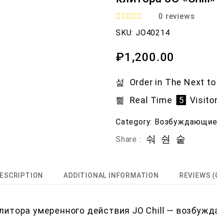
0
reviews
R
SKU:
JO40214
a
t
e
₽
1,200.00
d
0
o
Order in The Next
to
u
t
Real Time
5
Visito
o
f
5
Category:
Возбуждающи
Share :
ESCRIPTION
ADDITIONAL INFORMATION
REVIEWS (
литора умеренного действия JO Chill — возбуж