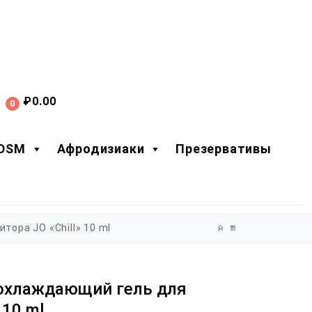
₽
0.00
0
DSM
Афродизиаки
Презервативы
ора JO «Chill» 10 ml
охлаждающий гель для
 10 ml