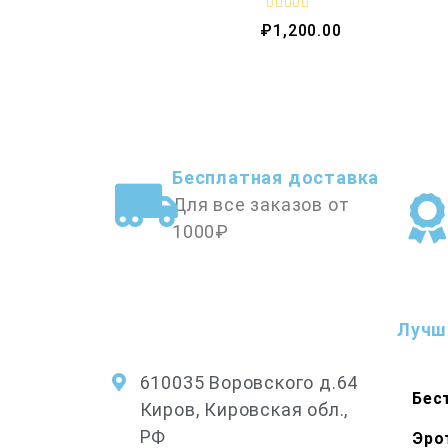
o
f
R
₽
1,200.00
5
a
t
e
d
0
o
u
t
o
f
5
Бесплатная доставка
Для все заказов от
1000₽
Лучш
610035 Воровского д.64
Бес
Киров, Кировская обл.,
РФ
Эро