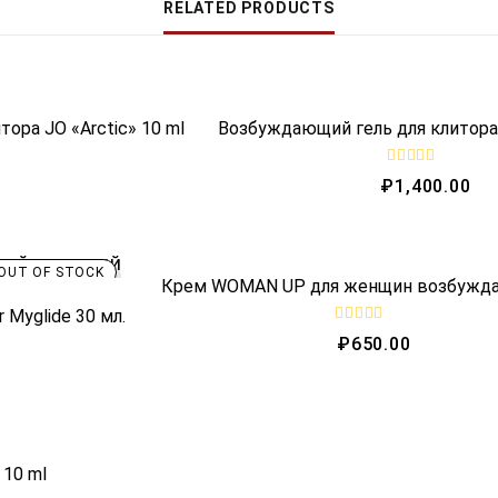
RELATED PRODUCTS
OUT OF STOCK
ра JO «Arctic» 10 ml
Возбуждающий гель для клитора 
R
₽
1,400.00
a
t
e
d
0
o
OUT OF STOCK
Крем WOMAN UP для женщин возбужда
u
t
o
Myglide 30 мл.
f
R
₽
650.00
5
a
t
e
d
0
o
u
t
OCK
o
 10 ml
f