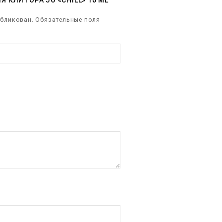
КЛИТОРА JO «CHILL» 10 ML”
убликован.
Обязательные поля