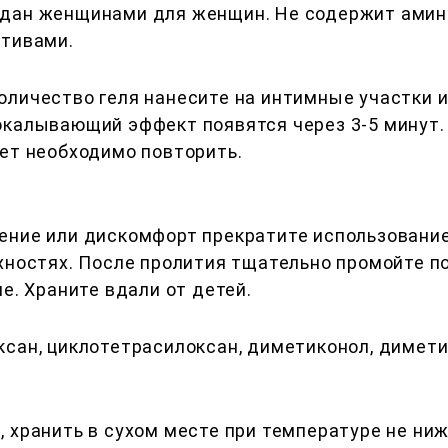
дан женщинами для женщин. Не содержит амино
ативами.
личество геля нанесите на интимные участки и
окалывающий эффект появятся через 3-5 минут.
ет необходимо повторить.
ние или дискомфорт прекратите использование 
рхностях. После пролития тщательно промойте п
е. Храните вдали от детей.
сан, циклотетрасилоксан, диметиконол, димети
 хранить в сухом месте при температуре не ниж