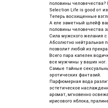
половины человечества? 
Selection Life is good о
Теперь восхищенные взгл
А еле заметный шлейф ва
половины человечества з
Сила мужского желания с п
Абсолютно нейтральная п
позволит любой из прекр
Всего пара капелек водич
все мужчины у ваших ног.
Самые тайные сексуальны
эротических фантазий.
Парфюмерная вода разлит
эстетическое наслаждение
аромат, мгновенно освеж
ирисового яблока, пралин