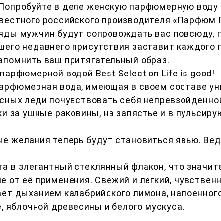
Попробуйте в деле женскую парфюмерную воду 
т известного российского производителя «Парфюм
яды мужчин будут сопровождать вас повсюду, г
шего недавнего присутствия заставит каждого
апомнить ваш притягательный образ.
арфюмерной водой Best Selection Life is good!
арфюмерная вода, имеющая в своем составе ун
асных леди почувствовать себя непревзойденно
ки за ушные раковины, на запястье и в пульсир
е желания теперь будут становиться явью. Вед
а в элегантный стеклянный флакон, что значит
 от её применения. Свежий и легкий, чувствен
ает дыханием калабрийского лимона, напоенног
е, яблочной древесины и белого мускуса.