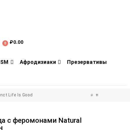
₽
0.00
0
DSM
Афродизиаки
Презервативы
ct Life Is Good
а с феромонами Natural
d