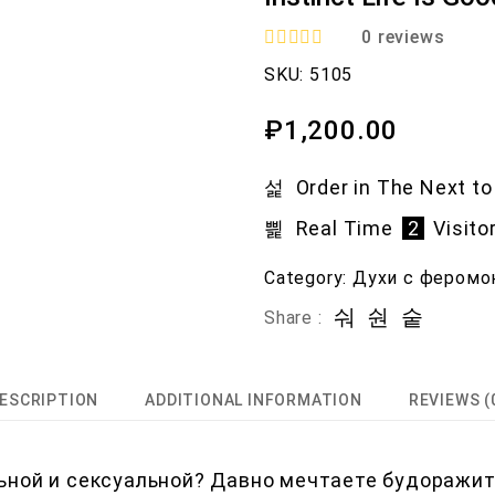
0
reviews
R
SKU:
5105
a
t
e
₽
1,200.00
d
0
o
Order in The Next
to
u
t
Real Time
2
Visito
o
f
5
Category:
Духи с феромо
Share :
ESCRIPTION
ADDITIONAL INFORMATION
REVIEWS (
ьной и сексуальной? Давно мечтаете будоражит