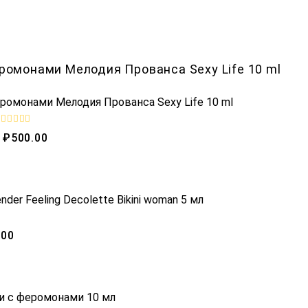
ромонами Мелодия Прованса Sexy Life 10 ml
R
₽
500.00
a
t
e
d
0
o
OUT OF STOCK
r Feeling Decolette Bikini woman 5 мл
u
t
o
f
.00
5
OUT OF STOCK
хи с феромонами 10 мл