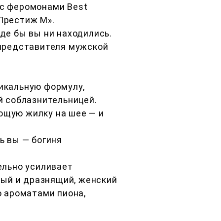
с феромонами Best
 Престиж М».
де бы вы ни находились.
 представителя мужской
икальную формулу,
й соблазнительницей.
ующую жилку на шее — и
ь вы — богиня
ельно усиливает
ный и дразнящий, женский
о ароматами пиона,