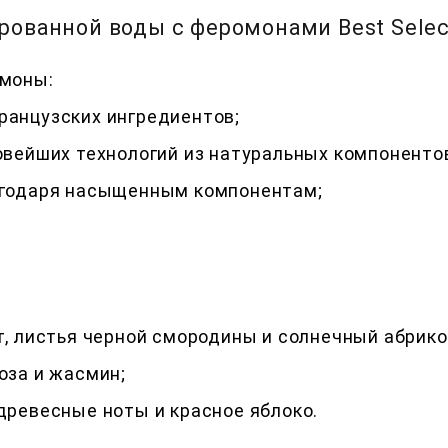
ванной воды с феромонами Best Selectio
омоны:
ранцузских ингредиентов;
овейших технологий из натуральных компоненто
агодаря насыщенным компонентам;
т, листья черной смородины и солнечный абрико
оза и жасмин;
древесные ноты и красное яблоко.