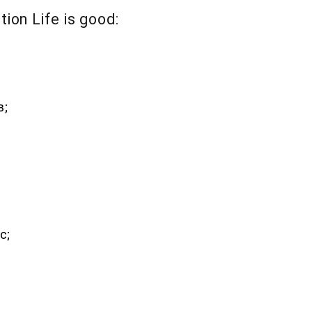
n Life is good:
в;
с;