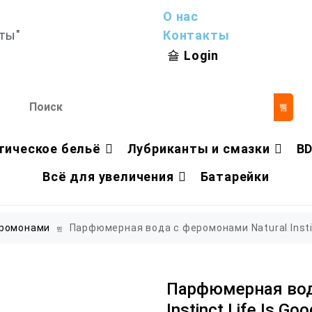
О нас
ты"
Контакты
Login
тическое бельё
Лубриканты и смазки
B
Всё для увеличения
Батарейки
еромонами
Парфюмерная вода с феромонами Natural Instin
Парфюмерная вод
Instinct Life Is Goo