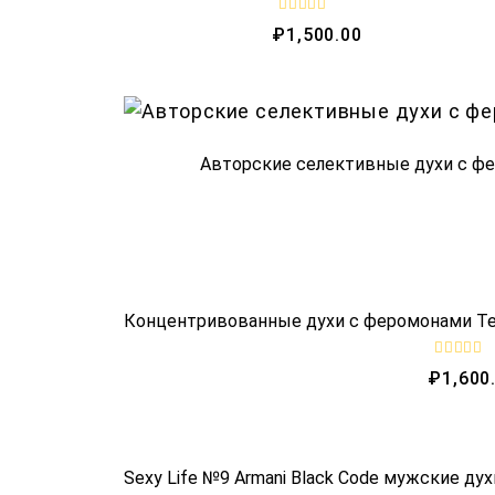
R
₽
1,500.00
a
t
e
d
0
o
u
t
o
Авторские селективные духи с фе
f
5
Концентривованные духи с феромонами Tende
R
₽
1,600
a
t
e
d
0
o
Sexy Life №9 Armani Black Code мужские ду
u
t